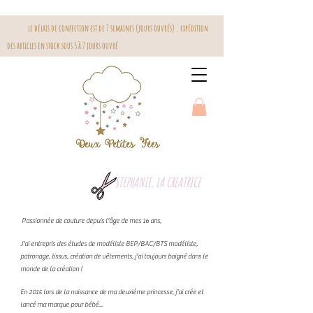
le délais de confection est de 7 semaines (jours ouvrés) . expédition
des articles en stock sous 5 à 7 jours ouvré
STEPHANIE, LA CREATRICE
Passionnée de couture depuis l'âge de mes 16 ans,
J'ai entrepris des études de modéliste BEP/BAC/BTS modéliste,
patronage, tissus, création de vêtements, j'ai toujours baigné dans le
monde de la création !
En 2015 lors de la naissance de ma deuxième princesse, j'ai crée et
lancé ma marque pour bébé...