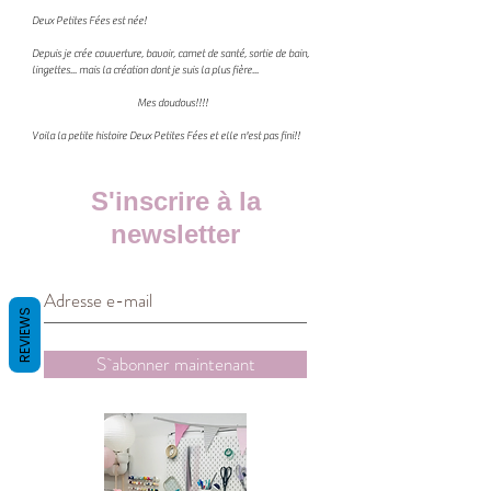
Deux Petites Fées est née!
Depuis je crée couverture, bavoir, carnet de santé, sortie de bain,
lingettes... mais la création dont je suis la plus fière...
Mes doudous!!!!
Voila la petite histoire Deux Petites Fées et elle n'est pas fini!!
S'inscrire à la
newsletter
REVIEWS
S`abonner maintenant