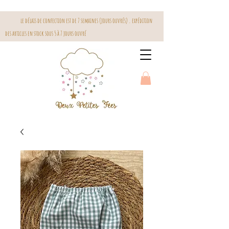
le délais de confection est de 7 semaines (jours ouvrés) . expédition
des articles en stock sous 5 à 7 jours ouvré