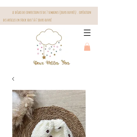
le délais de confection est de 7 semaines (jours ouvrés) . expédition
des articles en stock sous 5 à 7 jours ouvré