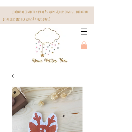
le délais de confection est de 7 semaines (jours ouvrés) . expédition
des articles en stock sous 5 à 7 jours ouvré