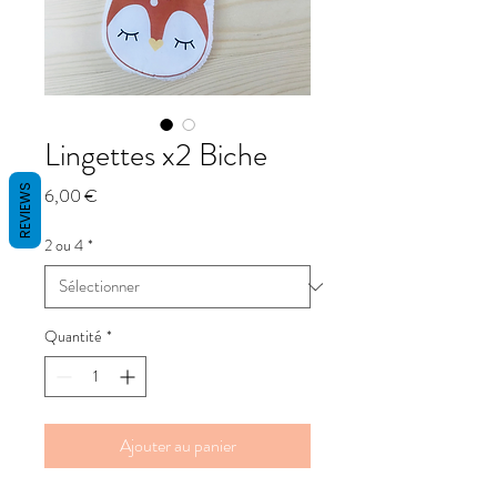
Lingettes x2 Biche
REVIEWS
Prix
6,00 €
2 ou 4
*
Quantité
*
Ajouter au panier