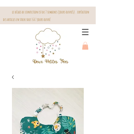
le délais de confection est de 7 semaines (jours ouvrés) . expédition
des articles en stock sous 5 à 7 jours ouvré