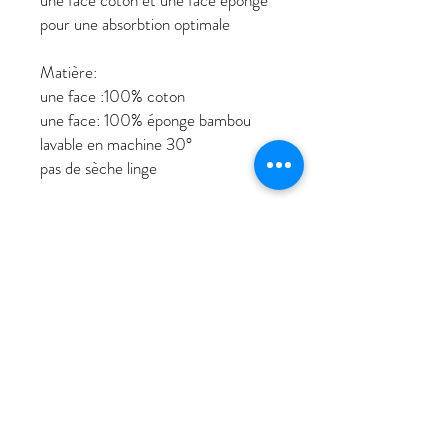
une face coton et une face éponge
pour une absorbtion optimale
Matière:
une face :100% coton
une face: 100% éponge bambou
lavable en machine 30°
pas de sèche linge
Rejoins nous!
Qui sommes nous
Nous contacter
-
Conditions générales
-