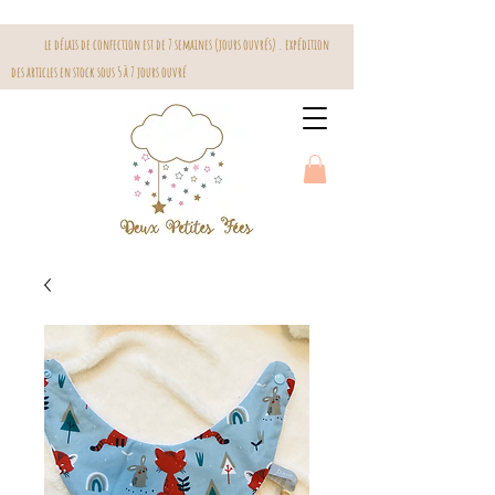
le délais de confection est de 7 semaines (jours ouvrés) . expédition
des articles en stock sous 5 à 7 jours ouvré