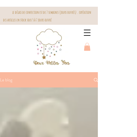
le délais de confection est de 7 semaines (jours ouvrés) . expédition
des articles en stock sous 5 à 7 jours ouvré
Le blog