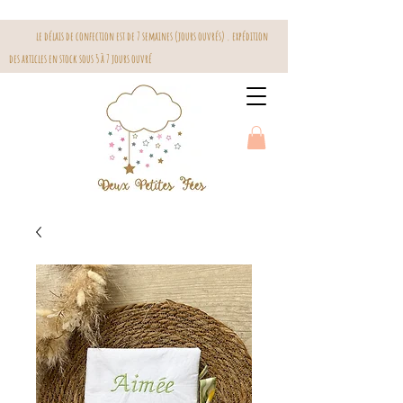
le délais de confection est de 7 semaines (jours ouvrés) . expédition
des articles en stock sous 5 à 7 jours ouvré