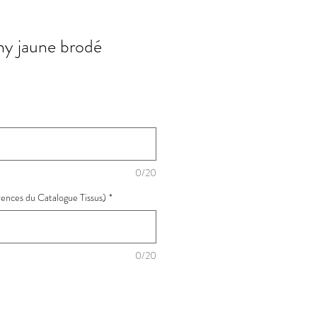
y jaune brodé
0/20
érences du Catalogue Tissus)
*
0/20