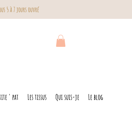
s 5 à 7 jours ouvré
tite ' pat
Les tissus
Qui suis-je
Le blog