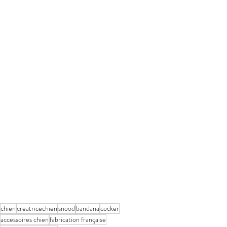
chien
creatricechien
snood
bandana
cocker
accessoires chien
fabrication française